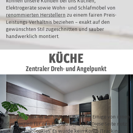
können unsere Kunden bei uns Küchen,
Elektrogeräte sowie Wohn- und Schlafmöbel von
renommierten Herstellern
zu einem fairen Preis-
Leistungs-Verhältnis beziehen – exakt auf den
gewünschten Stil zugeschnitten und sauber
handwerklich montiert.
MEHR DAZU
Wir nutzen Cookies auf unserer Website. Einige von ihnen
sind essenziell für den Betrieb der Seite. Diese Seite nutz
keine TrackingCookies. Es wurde kein Konto (Tracking-