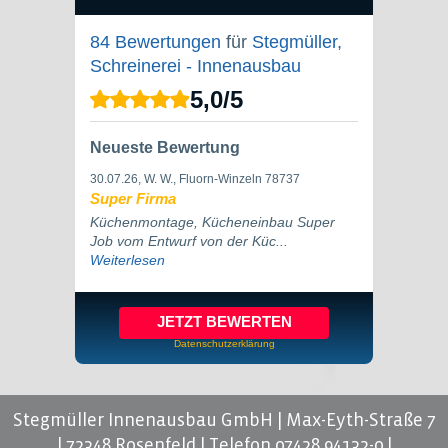
84 Bewertungen
für
Stegmüller,
Schreinerei - Innenausbau
5,0
/
5
Neueste Bewertung
30.07.26
, W. W., Fluorn-Winzeln 78737
Super Firma
Küchenmontage, Kücheneinbau Super
Job vom Entwurf von der Küc...
Weiterlesen
JETZT BEWERTEN
Datenschutzerklärung
Stegmüller Innenausbau GmbH | Max-Eyth-Straße 7
| 72348 Rosenfeld |
Telefon 07428 94132-0
|