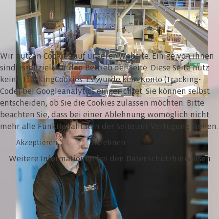
Wir nutzen Cookies auf unserer Website. Einige von ihnen
sind essenziell für den Betrieb der Seite. Diese Seite nutz
keine TrackingCookies. Es wurde kein Konto (Tracking-
Code) bei Googleanalytics eingerichtet. Sie können selbst
entscheiden, ob Sie die Cookies zulassen möchten. Bitte
beachten Sie, dass bei einer Ablehnung womöglich nicht
mehr alle Funktionalitäten der Seite zur Verfügung stehen.
Akzeptieren
Ablehnen
Weitere Informationen bei den Datenschutzhinweisen