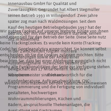
Innenausbau GmbH für Qualität und
Zuverlässigkeit. Gegründet hat Albert Stegmüller
seinen Betrieb 1993 in Villingendorf. Zwei Jahre
später zog man nach Waldmössingen. Seit dem
Kauf des heutigen Betriebsgebäudes 1997 hat der
Wir nutzen Cookies auf unserer Website. Einige von ihnen
Betrieb, der mit vier Mitarbeitern startete, seinen
sind essenziell für den Betrieb der Seite. Diese Seite nutz
Sitz in Rosenfeld.
keine TrackingCookies. Es wurde kein Konto (Tracking-
Code) bei Googleanalytics eingerichtet. Sie können selbst
In der Zwischenzeit folgten mehrere
entscheiden, ob Sie die Cookies zulassen möchten. Bitte
Erweiterungen sowie der Anbau einer
beachten Sie, dass bei einer Ablehnung womöglich nicht
Ausstellungshalle. Inzwischen besteht die
mehr alle Funktionalitäten der Seite zur Verfügung stehen.
Belegschaft aus 17 Mitarbeitern. Mehrere
Schreinermeister sind verantwortlich für die
Akzeptieren
Ablehnen
Kundenberatung, Auftragsabwicklung, CNC-
Weitere Informationen bei den Datenschutzhinweisen
Programmierung und die Fertigung von individuell
gestalteten, hochwertigen
Wohnraummöblierungen, Küchen und
Bädern, anspruchsvolle Thekenanlagen, die
Ausstattung von Gasträumen,