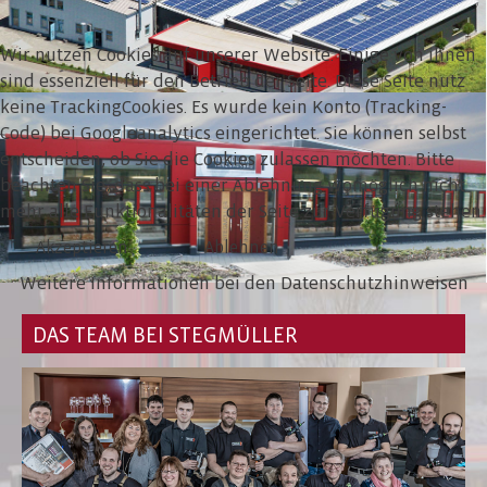
Wir nutzen Cookies auf unserer Website. Einige von ihnen
sind essenziell für den Betrieb der Seite. Diese Seite nutz
keine TrackingCookies. Es wurde kein Konto (Tracking-
Code) bei Googleanalytics eingerichtet. Sie können selbst
entscheiden, ob Sie die Cookies zulassen möchten. Bitte
beachten Sie, dass bei einer Ablehnung womöglich nicht
mehr alle Funktionalitäten der Seite zur Verfügung stehen.
Akzeptieren
Ablehnen
Weitere Informationen bei den Datenschutzhinweisen
DAS TEAM BEI STEGMÜLLER